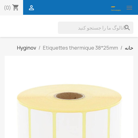
shopping_cart


(0)
search
خانه
Etiquettes thermique 38*25mm
Hyginov