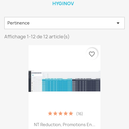
HYGINOV

Pertinence
Affichage 1-12 de 12 article(s)
favorite_border
(16)
NT Reduction, Promotions En...