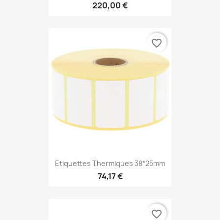
220,00 €
favorite_border
Etiquettes Thermiques 38*25mm
74,17 €
favorite_border