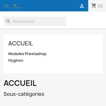
shopping_cart


(0)
search
ACCUEIL
Modules Prestashop
Hyginov
ACCUEIL
Sous-catégories