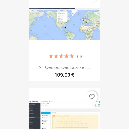
(3)
NT Geoloc, Géolocalisez...
109,99 €
favorite_border