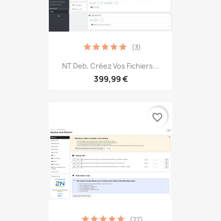
(3)
NT Deb, Créez Vos Fichiers...
399,99 €
favorite_border
(27)