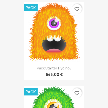
PACK
favorite_border
Pack Starter Hyginov
645,00 €
PACK
favorite_border