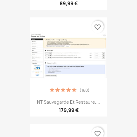
89,99 €
favorite_border
(160)
NT Sauvegarde Et Restaure,...
179,99 €
favorite_border