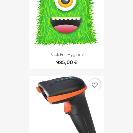
Pack Full Hyginov
985,00 €
favorite_border