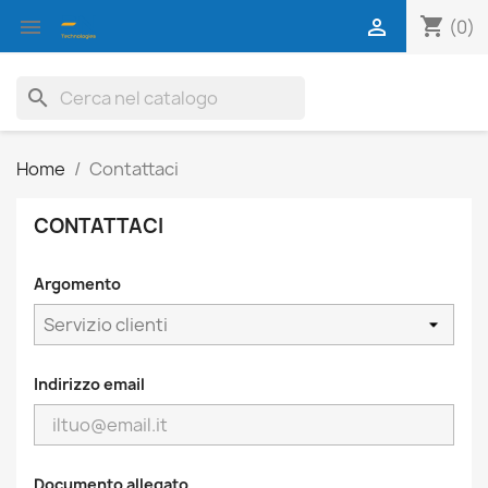
shopping_cart


(0)
search
Home
Contattaci
CONTATTACI
Argomento
Indirizzo email
Documento allegato