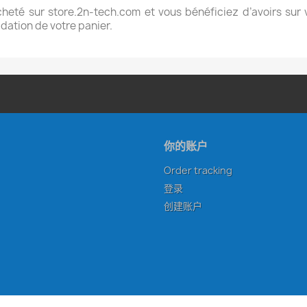
heté sur store.2n-tech.com et vous bénéficiez d’avoirs sur 
lidation de votre panier.
你的账户
Order tracking
登录
创建账户