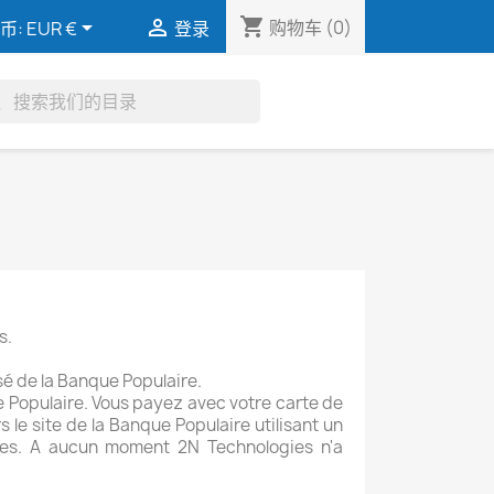
shopping_cart


购物车
(0)
币:
EUR €
登录
h
s.
é de la Banque Populaire.
 Populaire. Vous payez avec votre carte de
le site de la Banque Populaire utilisant un
gies. A aucun moment 2N Technologies n'a