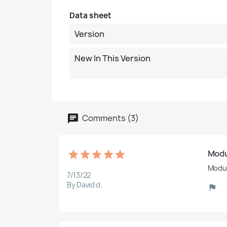
Data sheet
Version
New In This Version
Comments (3)
Modul
Modul
7/13/22
By David d.