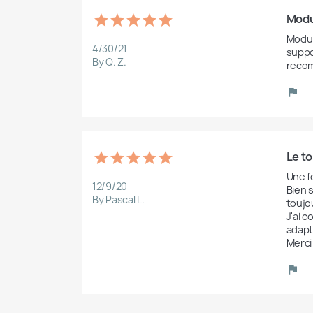
Modul
Modul
4/30/21
suppo
By Q. Z.
recom
Le to
Une f
12/9/20
Bien 
By Pascal L.
toujou
J'ai 
adapt
Merci 