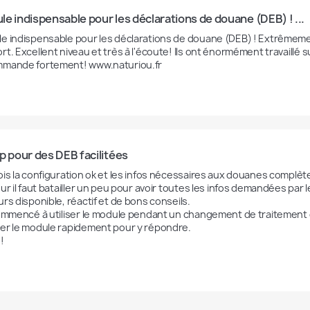
e indispensable pour les déclarations de douane (DEB) ! ...
e indispensable pour les déclarations de douane (DEB) ! Extrêmement 
rt. Excellent niveau et très à l'écoute! Ils ont énormément travaillé
mande fortement! www.naturiou.fr
p pour des DEB facilitées
ois la configuration ok et les infos nécessaires aux douanes complèt
sur il faut batailler un peu pour avoir toutes les infos demandées pa
rs disponible, réactif et de bons conseils.

commencé à utiliser le module pendant un changement de traitement 
er le module rapidement pour y répondre.

!