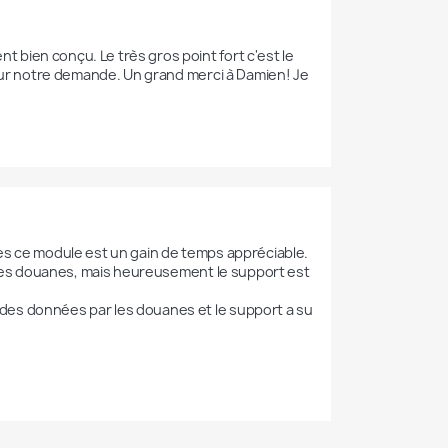
bien conçu. Le très gros point fort c'est le 
 sur notre demande. Un grand merci à Damien! Je 
es ce module est un gain de temps appréciable.

r les douanes, mais heureusement le support est 
des données par les douanes et le support a su 