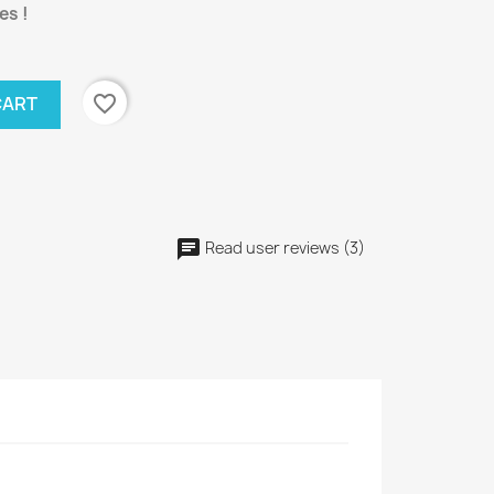
es !
favorite_border
CART
Read user reviews (3)