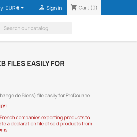
shopping_cart


Cart
(0)
y:
EUR €
Sign in
h
B FILES EASILY FOR
hange de Biens) file easily for ProDouane
Y !
or French companies exporting products to
te a declaration file of sold products from
toms