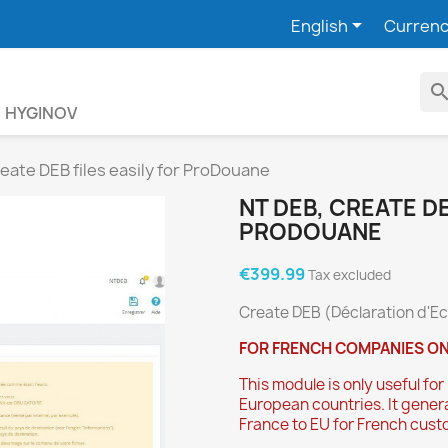

English
Currenc
searc
HYGINOV
eate DEB files easily for ProDouane
NT DEB, CREATE DE
PRODOUANE
€399.99
Tax excluded
Create DEB (Déclaration d'Ec
FOR FRENCH COMPANIES ONL
This module is only useful f
European countries. It genera
France to EU for French cus