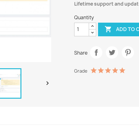
Lifetime support and updat
Quantity

ADD TO 
Share
Grade
