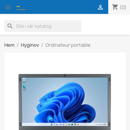
shopping_cart


(0)
search
Hem
Hyginov
Ordinateur portable