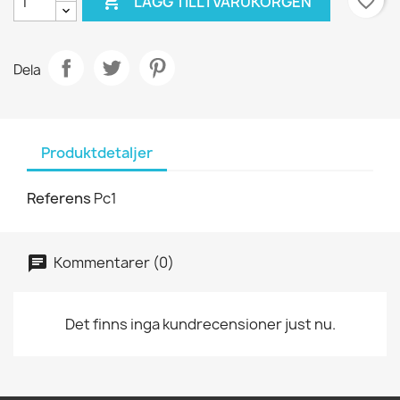

favorite_border
LÄGG TILL I VARUKORGEN
Dela
Produktdetaljer
Referens
Pc1
Kommentarer (0)
Det finns inga kundrecensioner just nu.